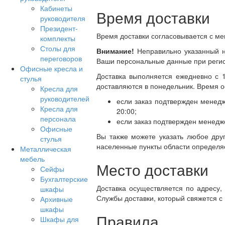
Кабинеты
Время доставки
руководителя
Президент-
Время доставки согласовывается с мен
комплекты
Столы для
Внимание!
Неправильно указанный н
переговоров
Ваши персональные данные при регис
Офисные кресла и
Доставка выполняется ежедневно с 10
стулья
доставляются в понедельник. Время о
Кресла для
руководителей
если заказ подтвержден менедж
Кресла для
20:00;
персонала
если заказ подтвержден менедж
Офисные
Вы также можете указать любое друг
стулья
населенные пункты области определяе
Металлическая
мебель
Место доставки
Сейфы
Бухгалтерские
Доставка осуществляется по адресу,
шкафы
Службы доставки, который свяжется с
Архивные
шкафы
Правила
Шкафы для