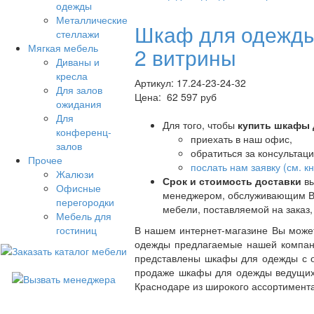
одежды
Металлические
Шкаф для одежды
стеллажи
Мягкая мебель
2 витрины
Диваны и
кресла
Артикул: 17.24-23-24-32
Для залов
Цена:
62 597 руб
ожидания
Для
Для того, чтобы
купить шкафы 
конференц-
приехать в наш офис,
залов
обратиться за консультац
Прочее
послать нам заявку (см. 
Жалюзи
Срок и стоимость доставки
вы
Офисные
менеджером, обслуживающим Ваш
перегородки
мебели, поставляемой на заказ,
Мебель для
гостиниц
В нашем интернет-магазине Вы може
одежды предлагаемые нашей компани
представлены шкафы для одежды с о
продаже шкафы для одежды ведущих 
Краснодаре из широкого ассортимента