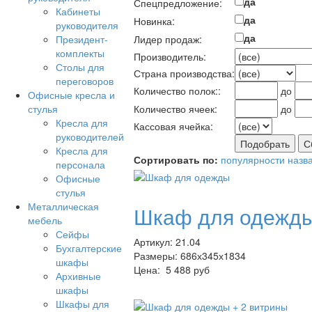
да
Спецпредложение:
Кабинеты
да
Новинка:
руководителя
да
Президент-
Лидер продаж:
комплекты
Производитель:
Столы для
Страна производства:
переговоров
Количество полок::
до
Офисные кресла и
стулья
Количество ячеек:
до
Кресла для
Кассовая ячейка:
руководителей
Кресла для
Сортировать по:
популярности
назв
персонала
Офисные
стулья
Металлическая
Шкаф для одежд
мебель
Сейфы
Артикул: 21.04
Бухгалтерские
Размеры: 686х345х1834
шкафы
Цена:
5 488 руб
Архивные
шкафы
Шкафы для