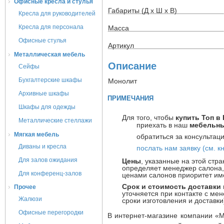
Офисные кресла и стулья
Габариты (Д х Ш х В)
Кресла для руководителей
Кресла для персонала
Масса
Офисные стулья
Артикул
Металлическая мебель
Описание
Сейфы
Бухгалтерские шкафы
Монолит
Архивные шкафы
ПРИМЕЧАНИЯ
Шкафы для одежды
Для того, чтобы
купить Топ в
Металлические стеллажи
приехать в наш
мебельны
Мягкая мебель
обратиться за консульта
Диваны и кресла
послать нам заявку (см. 
Для залов ожидания
Цены
, указанные на этой стр
определяет менеджер салона, 
Для конференц-залов
ценами салонов приоритет им
Срок и стоимость доставки
Прочее
уточняется при контакте с м
Жалюзи
сроки изготовления и доставк
Офисные перегородки
В интернет-магазине компании 